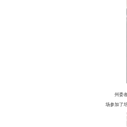
州委
场参加了