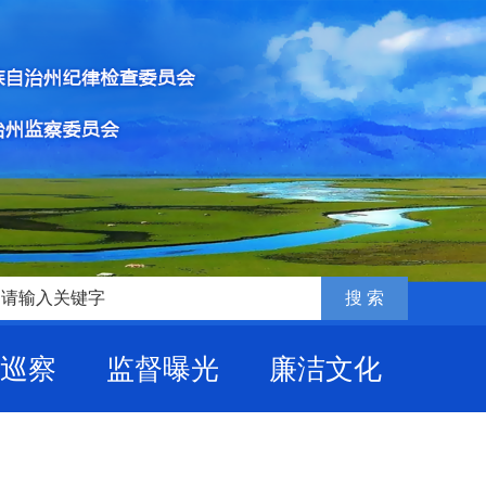
巡察
监督曝光
廉洁文化