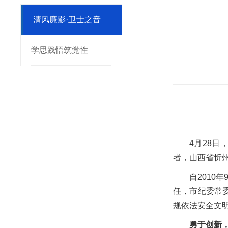
清风廉影·卫士之音
学思践悟筑党性
4月28
者，山西省忻
自201
任，市纪委常委
规依法安全文明
勇于创新，