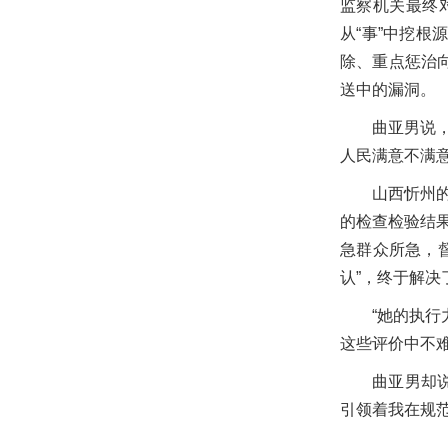
监察机关最终
从“事”中挖
除、重点惩治向
送中的漏洞。
曲亚男说
人民满意不满
山西忻州
的检查检验结
急群众所急，
认”，终于解决
“她的执行
这些评价中不
曲亚男却
引领着我在规