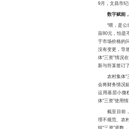
9月，文昌市纪
数字赋能，
“喂，是
亩80元，怕是
于市场价格的
没有变更，导致
体“三资”情况
新与符某签订
农村集体
会将财务情况贴
运用基层小微
体“三资”使用
截至目前
理不规范、农
组“三资”底数