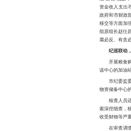
资金收入支出
政府和市财政
移交等方面加强
组原组长赵仕昌
腐必反、有贪
纪巡联动
开展粮食
该中心的加油
市纪委监
物资储备中心
核查人员
索深挖细查，
收受财物等严
在审查调