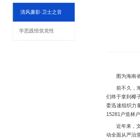
清风廉影·卫士之音
学思践悟筑党性
图为海南
前不久，
们终于拿到椰
委迅速组织力
15281户造
近年来，
动全面从严治