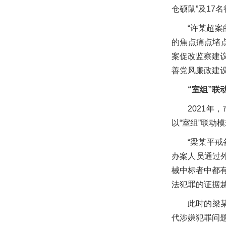
仓硕鼠”及17
“许某超
的焦点痛点堵
案促改监察建
善党风廉政建设
“室组”联
2021
以“室组”联动
“梁某平
办案人员通过外
械中标者中都
法犯罪的证据
此时的梁
代涉嫌犯罪问