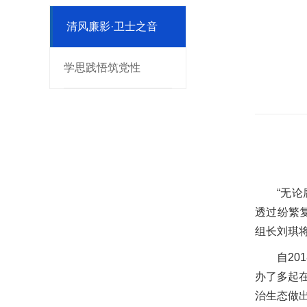
清风廉影·卫士之音
学思践悟筑党性
“无
透过纷繁
组长刘琪
自2
办了多起
治生态做出