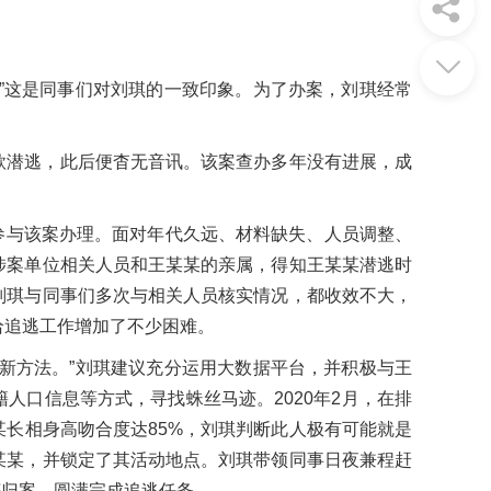
”这是同事们对刘琪的一致印象。为了办案，刘琪经常
款潜逃，此后便杳无音讯。该案查办多年没有进展，成
命参与该案办理。面对年代久远、材料缺失、人员调整、
涉案单位相关人员和王某某的亲属，得知王某某潜逃时
刘琪与同事们多次与相关人员核实情况，都收效不大，
给追逃工作增加了不少困难。
新方法。”刘琪建议充分运用大数据平台，并积极与王
人口信息等方式，寻找蛛丝马迹。2020年2月，在排
长相身高吻合度达85%，刘琪判断此人极有可能就是
某某，并锁定了其活动地点。刘琪带领同事日夜兼程赶
获归案，圆满完成追逃任务。