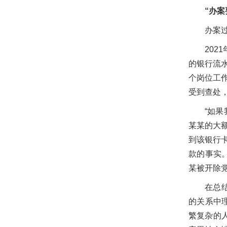
“办案
办案
20
的银行流
个岗位工
受到查处
“如
某某的大
到该银行
款的事实
某被开除
在总
的关系中
繁复杂的