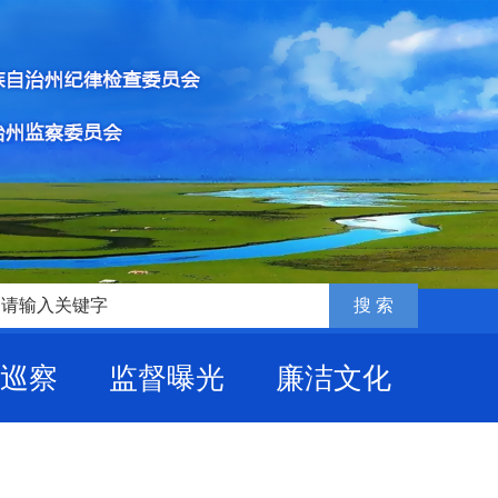
巡察
监督曝光
廉洁文化