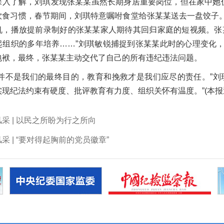
深入了解，刘琪发现张某某虽然长期身居重要岗位，但在家中她仍
饮食习惯，春节期间，刘琪特意嘱咐食堂给张某某送去一盘饺子
机，播放提前录制好的张某某家人期待其回归家庭的短视频。张
起组织的多年培养……”刘琪敏锐捕捉到张某某此时的心理变化
包袱，最终，张某某主动交代了自己的所有违纪违法问题。
处并不是我们的最终目的，教育和挽救才是我们应尽的责任。”刘
实现纪法约束有硬度、批评教育有力度、组织关怀有温度。”(
本报
风采 | 以民之所盼为行之所向
风采 | “要对得起胸前的党员徽章”