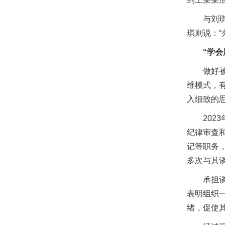
与刘
琪则说：
“学
做好
维模式，
入细致的
20
纪律审查
记等职务
多次与其
承担
表明组织
绪，促使