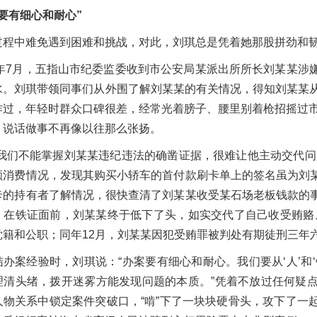
要有细心和耐心”
过程中难免遇到困难和挑战，对此，刘琪总是凭着她那股拼劲和
21年7月，五指山市纪委监委收到市公安局某派出所所长刘某某
水。刘琪带领同事们从外围了解刘某某的有关情况，得知刘某某从
作过，年轻时群众口碑很差，经常光着膀子、腰里别着枪招摇过市
，说话做事不再像以往那么张扬。
果我们不能掌握刘某某违纪违法的确凿证据，很难让他主动交代问
额消费情况，发现其购买小轿车的首付款刷卡单上的签名虽为刘
卡的持有者了解情况，很快查清了刘某某收受某石场老板钱款的
。在铁证面前，刘某某终于低下了头，如实交代了自己收受贿赂、
党籍和公职；同年12月，刘某某因犯受贿罪被判处有期徒刑三年六
结办案经验时，刘琪说：“办案要有细心和耐心。我们要从‘人’和
理清头绪，拨开迷雾方能发现问题的本质。”凭着不放过任何疑
人物关系中锁定案件突破口，“啃”下了一块块硬骨头，攻下了一