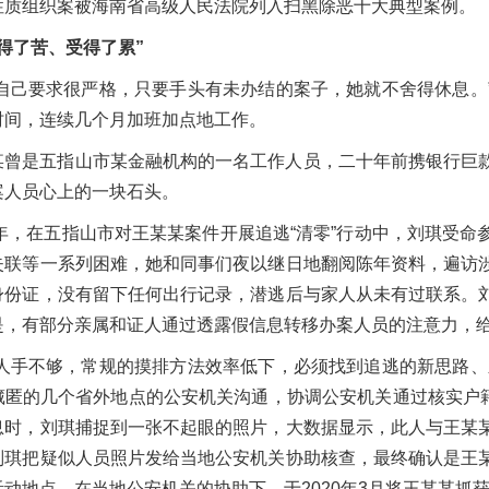
性质组织案被海南省高级人民法院列入扫黑除恶十大典型案例。
得了苦、受得了累”
对自己要求很严格，只要手头有未办结的案子，她就不舍得休息。
时间，连续几个月加班加点地工作。
某曾是五指山市某金融机构的一名工作人员，二十年前携银行巨
案人员心上的一块石头。
19年，在五指山市对王某某案件开展追逃“清零”行动中，刘琪受
失联等一系列困难，她和同事们夜以继日地翻阅陈年资料，遍访
身份证，没有留下任何出行记录，潜逃后与家人从未有过联系。
是，有部分亲属和证人通过透露假信息转移办案人员的注意力，
们人手不够，常规的摸排方法效率低下，必须找到追逃的新思路、
藏匿的几个省外地点的公安机关沟通，协调公安机关通过核实户籍
息时，刘琪捕捉到一张不起眼的照片，大数据显示，此人与王某某
刘琪把疑似人员照片发给当地公安机关协助核查，最终确认是王
活动地点，在当地公安机关的协助下，于2020年3月将王某某抓