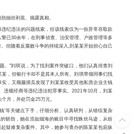
韧劲抽丝剥茧、揭露真相。
涉嫌违纪违法的问题线索，但该线索仅为一份异常存取款
警已30余年，在刑事侦查、治安管理、户政管理等多
。但随着反腐败斗争的持续深入,刘某某开始担心自己
题。”刘琪说，为了找到案件突破口，他们认真排查刘
某某，但银行卡却不是其本人所有。刘琪带领同事们找
事实，又顺藤摸瓜发现了刘某某收受其他私营企业主钱
违规经商等违纪违法犯罪事实。2021年10月，刘某
个月，并处罚金25万元。
‘钱’等关键点下手，仔细分析、认真研判，从错综复杂
点的韧劲，她在浩如烟海的账目中寻找蛛丝马迹，从纷
起起疑难复杂案件。其中，她参与查办的陈某某包庇纵