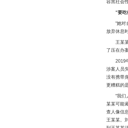
容黑社会
“要吃
“她
放弃休息
王某
了压在办
20
涉案人员
没有携带
更糟糕的
“我
某某可能
查人像信
王某某。
到王某某