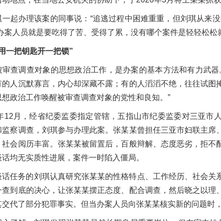
琪一起办理该案的同事说：“追逃过程中困难重重，但刘琪从来没
“办案人员就是要吃得了苦、受得了累，没有哪个案件是轻轻松松
会用一把钥匙开一把锁”
被审查调查对象的思想政治工作，是办案的基本方法和有力武器
有的人沉默寡言，内心却深藏不露；有的人滔滔不绝，往往试图
思想政治工作唤醒被审查调查对象的党性和良知。”
23年12月，经省纪委监委指定管辖，五指山市纪委监委对三亚
和监察调查，刘琪参与办理此案。张某某曾担任三亚市妇联主席
，社会阅历丰富。张某某被留置后，百般辩解、态度恶劣，拒不
谈话均无实质性进展，案件一时陷入僵局。
谈话任务的刘琪认真研究张某某的性格特点、工作经历、社会关
一查到底的决心，让张某某摆正态度、配合调查，然后晓之以理
其交代了部分犯罪事实。但当办案人员向张某某核实新的问题时