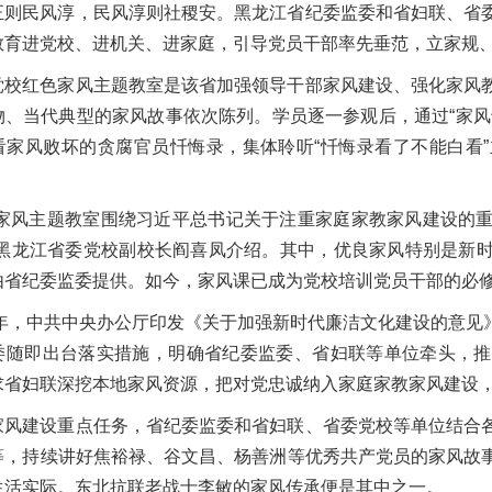
正则民风淳，民风淳则社稷安。黑龙江省纪委监委和省妇联、省
教育进党校、进机关、进家庭，引导党员干部率先垂范，立家规
党校红色家风主题教室是该省加强领导干部家风建设、强化家风
物、当代典型的家风故事依次陈列。学员逐一参观后，通过“家风
看家风败坏的贪腐官员忏悔录，集体聆听“忏悔录看了不能白看
色家风主题教室围绕习近平总书记关于注重家庭家教家风建设的
”黑龙江省委党校副校长阎喜凤介绍。其中，优良家风特别是新
由省纪委监委提供。如今，家风课已成为党校培训党员干部的必修
22年，中共中央办公厅印发《关于加强新时代廉洁文化建设的意
委随即出台落实措施，明确省纪委监委、省妇联等单位牵头，推
求省妇联深挖本地家风资源，把对党忠诚纳入家庭家教家风建设
家风建设重点任务，省纪委监委和省妇联、省委党校等单位结合
等，持续讲好焦裕禄、谷文昌、杨善洲等优秀共产党员的家风故
生活实际。东北抗联老战士李敏的家风传承便是其中之一。