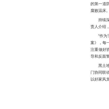
的第一道防
腐败温床。
持续
责人介绍
“作
案》，每
注重做好
导和反面
黑土
门协同联
以好家风支