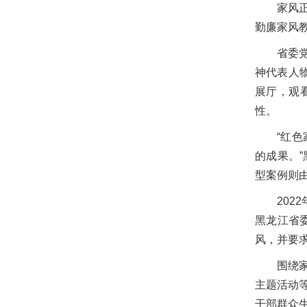
家风
勤廉家风
省委
神代表人
展厅，观
性。
“红
的成果。
型案例则
20
黑龙江省
风，并要
围绕
主题活动
干部群众