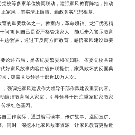
委党校等多家单位协同联动，建强家风教育阵地，推动
、正家风，夯实清正廉洁、勤政务实思想根基。
教育的重要载体之一。教室内，革命领袖、龙江优秀精
十问”叩问自己是否严格管束家人，随后步入警示教育
”主题微课，通过正反两方面教育，感悟家风建设重要
重要论述布局，是省纪委监委和省妇联、省委党校共建
时代好家风故事内容由省妇联提供，家风败坏的反面典
课，覆盖党员领导干部近10万人次。
见》，强调把家风建设作为领导干部作风建设重要内容。
动廉洁教育融入家庭，引导领导干部注重家庭家教家
，传承红色基因。
各自工作实际，通过编写读本、传讲故事、巡回宣讲、
事。同时，深挖本地家风故事资源，让家风教育更贴近