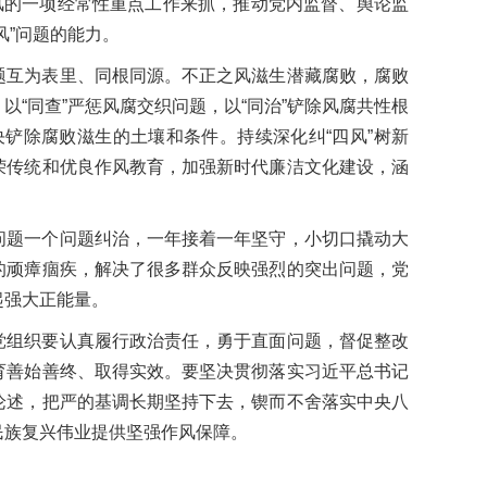
风的一项经常性重点工作来抓，推动党内监督、舆论监
风”问题的能力。
题互为表里、同根同源。不正之风滋生潜藏腐败，腐败
“同查”严惩风腐交织问题，以“同治”铲除风腐共性根
决铲除腐败滋生的土壤和条件。持续深化纠“四风”树新
荣传统和优良作风教育，加强新时代廉洁文化建设，涵
问题一个问题纠治，一年接着一年坚守，小切口撬动大
的顽瘴痼疾，解决了很多群众反映强烈的突出问题，党
起强大正能量。
党组织要认真履行政治责任，勇于直面问题，督促整改
育善始善终、取得实效。要坚决贯彻落实习近平总书记
论述，把严的基调长期坚持下去，锲而不舍落实中央八
民族复兴伟业提供坚强作风保障。