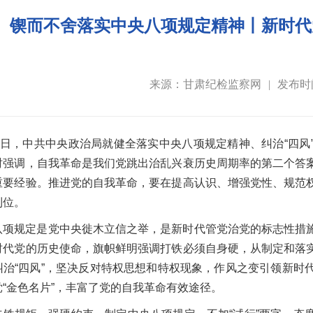
锲而不舍落实中央八项规定精神丨新时代
来源：甘肃纪检监察网
|
发布时间
30日，中共中央政治局就健全落实中央八项规定精神、纠治“四
时强调，自我革命是我们党跳出治乱兴衰历史周期率的第二个答
重要经验。推进党的自我革命，要在提高认识、增强党性、规范
到位。
八项规定是党中央徙木立信之举，是新时代管党治党的标志性措
时代党的历史使命，旗帜鲜明强调打铁必须自身硬，从制定和落
纠治“四风”，坚决反对特权思想和特权现象，作风之变引领新时
“金色名片”，丰富了党的自我革命有效途径。