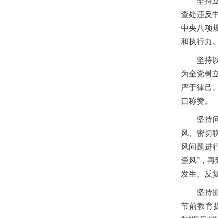
坚持
查处违反
中央八项规
和执行力
坚持
为全党树
严于律己
口称赞。
坚持
风、密切
风问题进
歪风”，
发生、反
坚持
节前教育