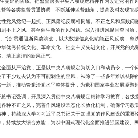
”滋生蔓延的防线。把监督落实中央八项规定精神作为改进党的作
监督等各类监督贯通协调，不断延伸监督触角，提高及时发现“四
党性党风党纪一起抓、正风肃纪反腐相贯通。不正之风和腐败问
加剧不正之风、甚至催生新的作风问题。深入推进风腐同查同治，以
查”、“治”贯通阻断风腐演变，以大数据信息化赋能正风反腐，坚
中华优秀传统文化、革命文化、社会主义先进文化，开展党的光
实、清正廉洁的新风正气。
代全面从严治党，正是以中央八项规定为切入口和动员令，一个
住了不少过去认为不可能刹住的歪风，祛除了一些多年难以祛除
然一新，推动管党治党水平整体提升，为党和国家事业发展凝聚
平总书记强调，开展深入贯彻中央八项规定精神学习教育，各级
刹各种不正之风，完善作风建设常态化长效化机制，确保学习教
精神，持续深入学习习近平总书记关于加强党的作风建设的重要
神，持续放大综合效能，为以中国式现代化全面推进强国建设、