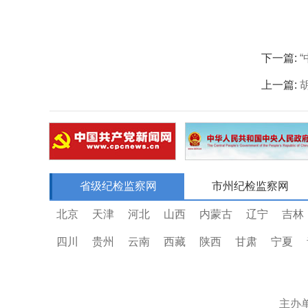
下一篇:
上一篇:
省级纪检监察网
市州纪检监察网
北京
天津
河北
山西
内蒙古
辽宁
吉林
四川
贵州
云南
西藏
陕西
甘肃
宁夏
主办