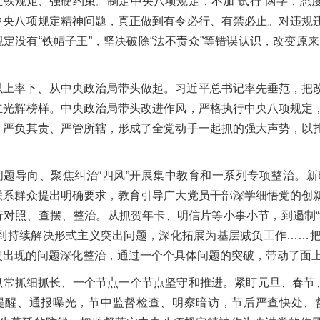
立铁规矩、强硬约束。制定中央八项规定，不加“试行”两字，态
中央八项规定精神问题，真正做到有令必行、有禁必止。对违规
定没有“铁帽子王”，坚决破除“法不责众”等错误认识，改变原来
。
以上率下、从中央政治局带头做起。习近平总书记率先垂范，把
立光辉榜样。中央政治局带头改进作风，严格执行中央八项规定
、严负其责、严管所辖，形成了全党动手一起抓的强大声势，以
问题导向、聚焦纠治“四风”开展集中教育和一系列专项整治。
联系群众提出明确要求，教育引导广大党员干部深学细悟党的创
行对照、查摆、整治。从抓贺年卡、明信片等小事小节，到遏制“舌
再到持续解决形式主义突出问题，深化拓展为基层减负工作……
复出现的问题深化整治，通过一个个具体问题的突破，带动了面
抓常抓细抓长、一个节点一个节点坚守和推进。紧盯元旦、春节、
提醒、通报曝光，节中监督检查、明察暗访，节后严查快处、