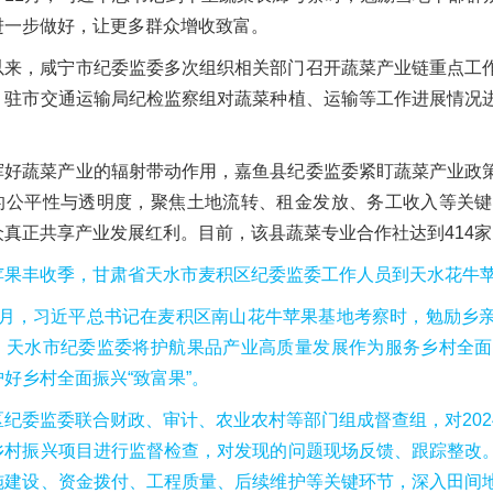
进一步做好，让更多群众增收致富。
以来，咸宁市纪委监委多次组织相关部门召开蔬菜产业链重点工
、驻市交通运输局纪检监察组对蔬菜种植、运输等工作进展情况
挥好蔬菜产业的辐射带动作用，嘉鱼县纪委监委紧盯蔬菜产业政
的公平性与透明度，聚焦土地流转、租金发放、务工收入等关键
众真正共享产业发展红利。目前，该县蔬菜专业合作社达到414家
苹果丰收季，甘肃省天水市麦积区纪委监委工作人员到天水花牛
9月，习近平总书记在麦积区南山花牛苹果基地考察时，勉励乡
。天水市纪委监委将护航果品产业高质量发展作为服务乡村全面
好乡村全面振兴“致富果”。
区纪委监委联合财政、审计、农业农村等部门组成督查组，对20
乡村振兴项目进行监督检查，对发现的问题现场反馈、跟踪整改
施建设、资金拨付、工程质量、后续维护等关键环节，深入田间