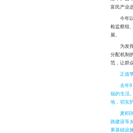
富民产业
今年
检监察组
展。
为发
分配机制
范，让群
正值
去年
福的生活
地，切实护
麦积
路建设等
果基础设