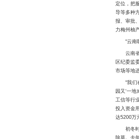
定位，把
导等多种
报、审批
力梅州柚
“云
云南
区纪委监
市场等地
“我
园又‘一
工信等行
投入资金
达5200万
初冬
除草。去