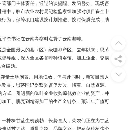
主管部门主体责任，通过约谈提醒、发函督办、现场督
过程中，驻市农业农村局纪检监察组加强对项目资金申
法行为，保障项目建设按计划推进、按时保质完成，助
习近平总书记在云南考察时点赞了云南咖啡。
区是全国最大的县（区）级咖啡产区。去年以来，思茅
成督导组，深入全区各咖啡种植乡镇、加工企业、交易
联合破题。
分存量土地闲置、用地低效，但与此同时，新项目想入
产业发展，思茅区纪委监委督促发改、招商、自然资源、
”的方式，引进新的咖啡企业收购原低效企业的资产，并
初加工、脱壳到精深加工的生产全链条，预计年产值可
，一株株甘蓝生机勃勃、长势喜人，菜农们正在为甘蓝
众走科技之路、质量之路、品牌之路，把蔬菜种植这个