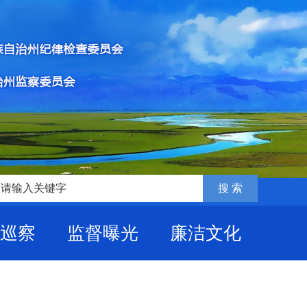
巡察
监督曝光
廉洁文化