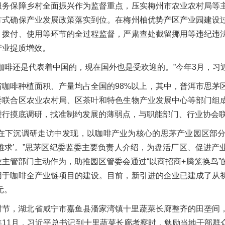
服务保障乡村全面振兴作为监督重点，压实梅州市农业农村局等
方式确保产业发展政策落实到位。在梅州柚优势产区产业园建设
、拨付、使用等环节的全过程监督，严肃查处截留挪用等违纪违
产业提质增效。
南咖啡还是代表着中国的，现在国外也是受欢迎的。”今年3月，
省咖啡种植面积、产量均占全国的98%以上，其中，普洱市思茅
委联合区农业农村局、区茶叶和特色生物产业发展中心等部门组
进行摸底调研，找准制约发展的薄弱点，与职能部门、行业协会
们在下沉调研走访中发现，以咖啡产业为核心的思茅产业园区部
地难求’。”思茅区纪委监委主要负责人介绍，为盘活厂区、促进
业主管部门主动作为，助推园区管委会通过“以商招商+腾笼换鸟
用于咖啡全产业链项目的建设。目前，新引进的企业已建成了从
元。
时节，湖北省咸宁市嘉鱼县潘家湾镇十里蔬菜长廊整齐的田垄间
年11月，习近平总书记到十里蔬菜长廊考察时，勉励当地干部群