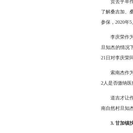
贡去乎草
了解桑吉加、
参保，2020
李庆荣作
旦知杰的情况
21日对李庆荣
索南杰作
2人是否缴纳医
道吉才让
南自然村旦知
3. 甘加