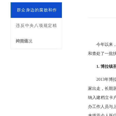
群众身边的腐败和作
风问题
违反中央八项规定精
神问题
问责情况
今年以来
和查处了一批
1. 博拉
2013
家出走，长期
纳入建档立卡
办工作人员与
来塔贡个人医疗