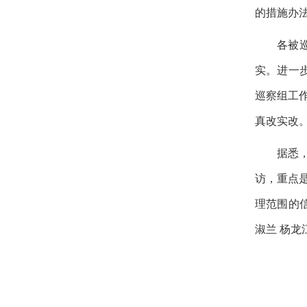
的措施办
各被
实。进一
巡察组工
真改实改
据悉
访，重点
理范围的
淑兰 杨龙