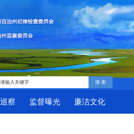
巡察
监督曝光
廉洁文化