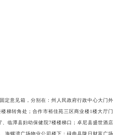
个固定意见箱，分别在：州人民政府行政中心大门外
楼楼梯转角处；合作市裕佳苑三区商业楼1楼大厅门
厅、临潭县妇幼保健院7楼楼梯口；卓尼县盛世酒店
路、海螺湾广场物业公司楼下；碌曲县陇日财富广场