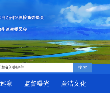
巡察
监督曝光
廉洁文化