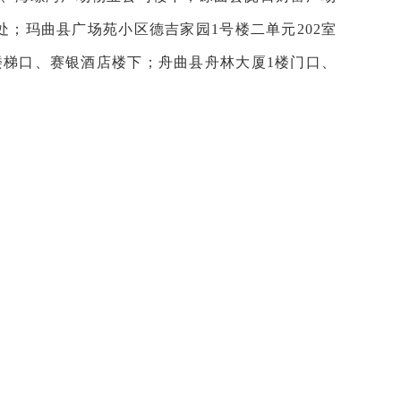
；玛曲县广场苑小区德吉家园1号楼二单元202室
楼梯口、赛银酒店楼下；舟曲县舟林大厦1楼门口、