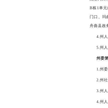
B栋1单
门口、玛
舟曲县政
4.州
5.州
州委
1.州
2.州
3.州
4.州