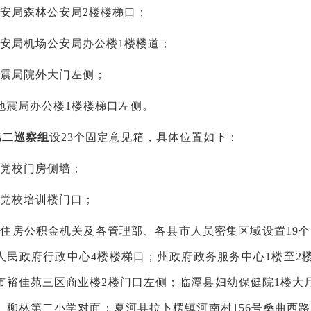
公安局森林公安局2楼楼梯口；
公安局机场公安局办公楼1楼楼道；
地震局院外大门左侧；
州地震局办公楼1楼楼梯口左侧。
第二巡察组
设
23个固定意见箱，具体位置如下：
委党校门房侧墙；
委党校培训楼门口；
在州住房公积金机关及各管理部、各县市人员密集区域设置19
人民政府行政中心4楼楼梯口；州政府政务服务中心1楼至2
市裕佳苑三区商业楼2楼门口左侧；临潭县妇幼保健院1楼大
、柳林第二小学对面；夏河县拉卜楞镇河南村156号桑曲西