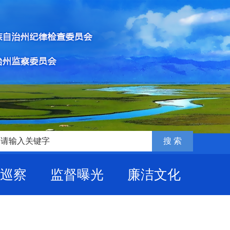
巡察
监督曝光
廉洁文化