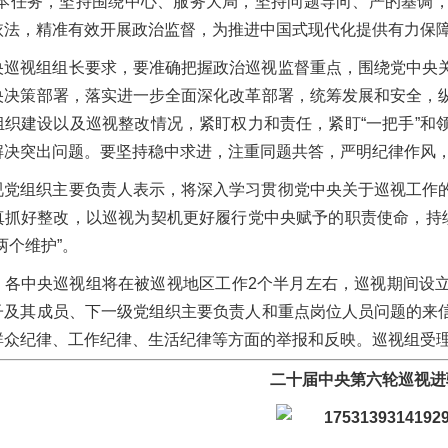
根本任务，坚持围绕中心、服务大局，坚持问题导向、严的基调
依法，精准有效开展政治监督，为推进中国式现代化提供有力保
央巡视组组长要求，要准确把握政治巡视监督重点，围绕党中央
央决策部署，落实进一步全面深化改革部署，统筹发展和安全，
组织建设以及巡视整改情况，紧盯权力和责任，紧盯“一把手”和
解决突出问题。要坚持稳中求进，注重同题共答，严明纪律作风
视党组织主要负责人表示，将深入学习贯彻党中央关于巡视工作
真抓好整改，以巡视为契机更好履行党中央赋予的职责使命，持续
两个维护”。
，各中央巡视组将在被巡视地区工作2个半月左右，巡视期间设
子及其成员、下一级党组织主要负责人和重点岗位人员问题的来
众纪律、工作纪律、生活纪律等方面的举报和反映。巡视组受理信
二十届中央第六轮巡视进