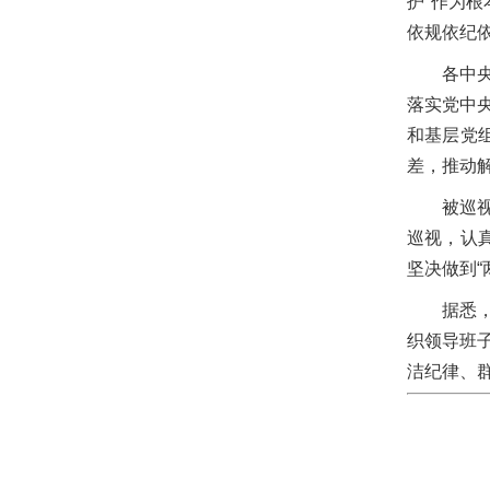
护”作为
依规依纪
各中
落实党中
和基层党
差，推动
被巡
巡视，认
坚决做到“
据悉
织领导班
洁纪律、群