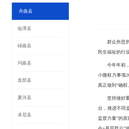
舟曲县
临潭县
群众所思
碌曲县
民生福祉的行
玛曲县
今年年初
小微权力事项
迭部县
真正做到“确权
夏河县
坚持做好
台，推进不同
卓尼县
监督力量”的原
会+基层群众