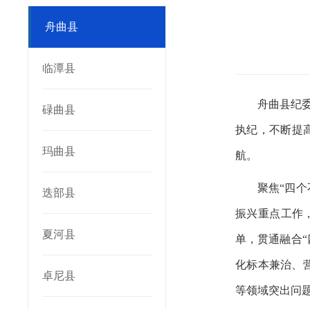
舟曲县
临潭县
舟曲县纪
碌曲县
执纪，不断提
玛曲县
航。
聚焦“四
迭部县
振兴重点工作，
夏河县
单，贯通融合
化标本兼治、
卓尼县
等领域突出问题