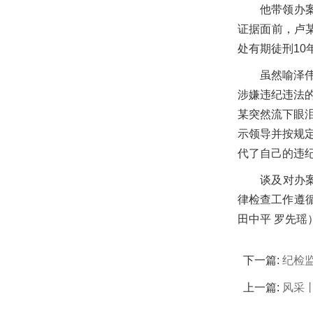
他带领办
证据面前，卢
处有期徒刑10
虽然喻泽
涉嫌违纪违法
某突然流下眼
示领导并按规
代了自己的违
谈及对办
律检查工作遵
田中平 罗先瑶
下一篇:
纪检监
上一篇:
风采丨