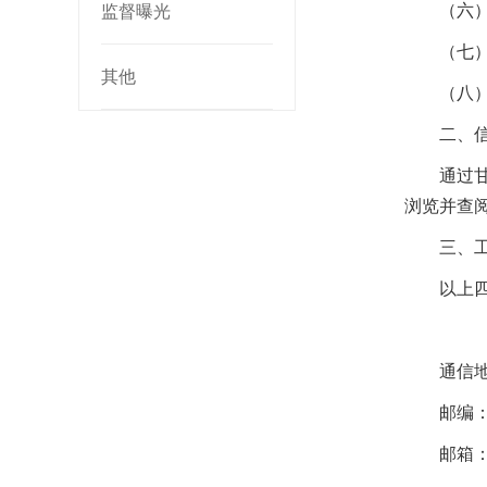
（六
监督曝光
（七
其他
（八
二、
通过
浏览并查
三、
以上
通信
邮编：7
邮箱