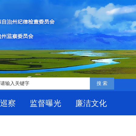
巡察
监督曝光
廉洁文化