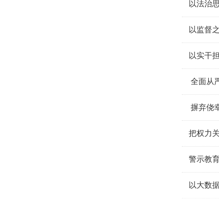
以法治
以监督
以实干
全面从
摒弃侥
把权力
警示教育
以大数据