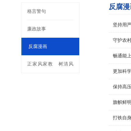
反腐漫
格言警句
坚持用
廉政故事
守护农村
反腐漫画
畅通能上
正家风家教 树清风
更加科
正气
保持高压
旗帜鲜
打铁自